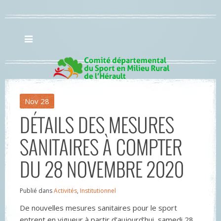
Nov
28
DÉTAILS DES MESURES
SANITAIRES À COMPTER
DU 28 NOVEMBRE 2020
Publié dans
Activités
,
Institutionnel
De nouvelles mesures sanitaires pour le sport
entrent en vigueur à partir d’aujourd’hui, samedi 28