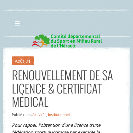
Août
01
RENOUVELLEMENT DE SA
LICENCE & CERTIFICAT
MÉDICAL
Publié dans
Activités
,
Institutionnel
Pour rappel, l’obtention d’une licence d’une
fédération sportive (comme par exemple la