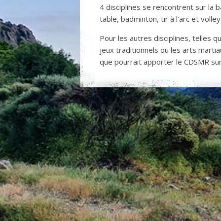
4 disciplines se rencontrent sur la b
table, badminton, tir à l’arc et volley
Pour les autres disciplines, telles 
jeux traditionnels ou les arts marti
que pourrait apporter le CDSMR sur 