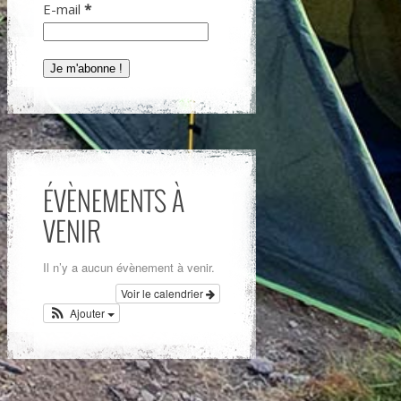
E-mail
*
ÉVÈNEMENTS À
VENIR
Il n’y a aucun évènement à venir.
Voir le calendrier
Ajouter