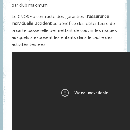
par club maximum.
Le CNOSF a contracté des garanties d’
assurance
individuelle-accident
au bénéfice des détenteurs de
la carte passerelle permettant de couvrir les risques
auxquels s’exposent les enfants dans le cadre des
activités testées.