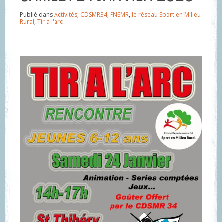
Publié dans
Activités
,
CDSMR34
,
FNSMR
,
le réseau Sport en Milieu
Rural
,
Tir à l'arc