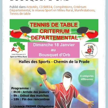
Publié dans
Activités
,
CDSMR34
,
Compétitions
,
Critérium
Départemental
,
le réseau Sport en Milieu Rural
,
Manifestations
,
Tennis de table