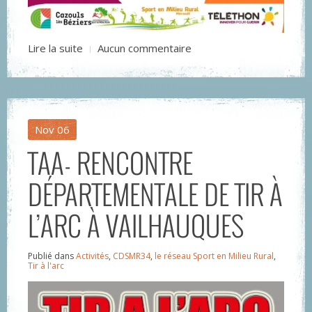
Lire la suite
Aucun commentaire
Nov
06
TAA- RENCONTRE
DÉPARTEMENTALE DE TIR À
L’ARC À VAILHAUQUES
Publié dans
Activités
,
CDSMR34
,
le réseau Sport en Milieu Rural
,
Tir à l'arc