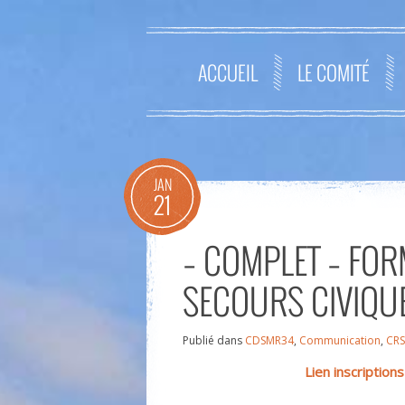
ACCUEIL
LE COMITÉ
JAN
21
– COMPLET – FOR
SECOURS CIVIQUE
Publié dans
CDSMR34
,
Communication
,
CR
Lien inscriptio