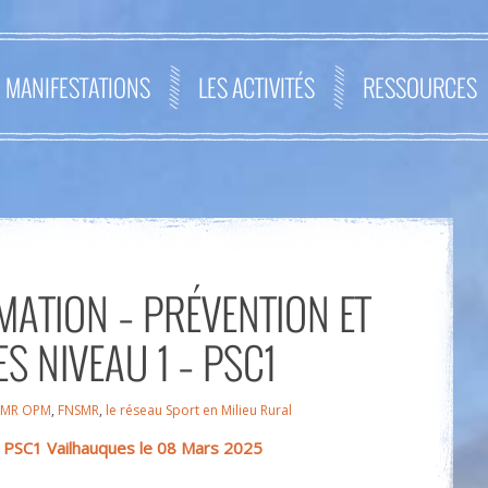
MANIFESTATIONS
LES ACTIVITÉS
RESSOURCES
MATION – PRÉVENTION ET
S NIVEAU 1 – PSC1
SMR OPM
,
FNSMR
,
le réseau Sport en Milieu Rural
ns PSC1 Vailhauques le 08 Mars 2025