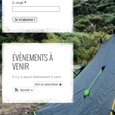
E-mail
*
ÉVÈNEMENTS À
VENIR
Il n’y a aucun évènement à venir.
Voir le calendrier
Ajouter