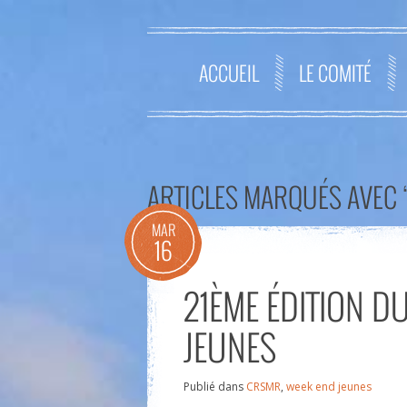
ACCUEIL
LE COMITÉ
ARTICLES MARQUÉS AVEC ‘
MAR
16
21ÈME ÉDITION D
JEUNES
Publié dans
CRSMR
,
week end jeunes