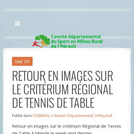
Mar
09
RETOUR EN IMAGES SUR
LE CRITÉRIUM RÉGIONAL
DE TENNIS DE TABLE
Publié dans
CDSMR34
,
Critérium Départemental
,
Volley ball
Retour en images sur le critérium Régional de Tennis
de Table à Mende le week-end dernier.