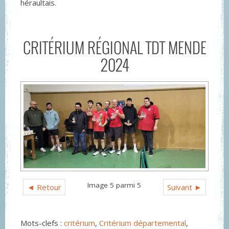
héraultais.
CRITÉRIUM RÉGIONAL TDT MENDE
2024
Image 5 parmi 5
◄ Retour
Suivant ►
Mots-clefs :
critérium
,
Critérium départemental
,