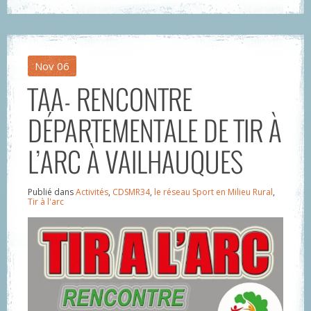
Nov
06
TAA- RENCONTRE
DÉPARTEMENTALE DE TIR À
L’ARC À VAILHAUQUES
Publié dans
Activités
,
CDSMR34
,
le réseau Sport en Milieu Rural
,
Tir à l'arc