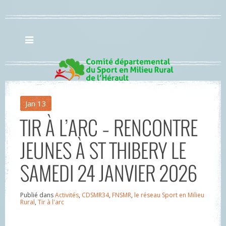
Jan
13
TIR À L’ARC – RENCONTRE
JEUNES À ST THIBERY LE
SAMEDI 24 JANVIER 2026
Publié dans
Activités
,
CDSMR34
,
FNSMR
,
le réseau Sport en Milieu
Rural
,
Tir à l'arc