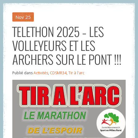
Nov
25
TELETHON 2025 – LES
VOLLEYEURS ET LES
ARCHERS SUR LE PONT !!!
Publié dans
Activités
,
CDSMR34
,
Tir à l'arc